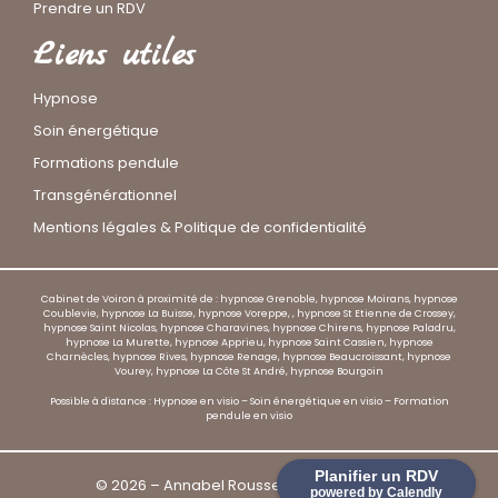
Prendre un RDV
Liens utiles
Hypnose
Soin énergétique
Formations pendule
Transgénérationnel
Mentions légales & Politique de confidentialité
Cabinet de Voiron à proximité de : hypnose Grenoble, hypnose Moirans, hypnose
Coublevie, hypnose La Buisse, hypnose Voreppe, , hypnose St Etienne de Crossey,
hypnose Saint Nicolas, hypnose Charavines, hypnose Chirens, hypnose Paladru,
hypnose La Murette, hypnose Apprieu, hypnose Saint Cassien, hypnose
Charnècles, hypnose Rives, hypnose Renage, hypnose Beaucroissant, hypnose
Vourey, hypnose La Côte St André, hypnose Bourgoin
Possible à distance : Hypnose en visio – Soin énergétique en visio – Formation
pendule en visio
Planifier un RDV
© 2026 – Annabel Roussel Hypnose Voiron
powered by Calendly