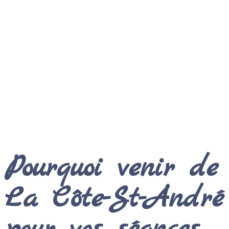
accompagnement performant en hypnose ? Pour
traiter une problématique ancrée comme l’arrêt du
tabac, un traumatisme ou des troubles du sommeil, le
choix de votre praticien est déterminant.
Mon cabinet est situé à
Voiron
, au
13 avenue
Jacques Chirac
, au cœur du nouveau pôle de santé,
juste à côté du
Nouvel Hôpital
. Pour les Côtois et
Côtoises, c’est l’assurance d’un cadre professionnel,
moderne et sécurisant pour entamer un véritable
processus de changement.
Pourquoi venir de
La Côte-St-André