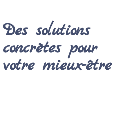
Vous accédez au cabinet immédiatement, sans
avoir à traverser le centre-ville.
Des solutions
concrètes pour
votre mieux-être
L’hypnose permet de reprogrammer en douceur les
automatismes qui vous freinent aujourd’hui :
Libération des dépendances :
Arrêter de
fumer ou réduire les comportements compulsifs
sans sentiment de manque.
Gestion du stress chronique :
Sortir de l’anxiété