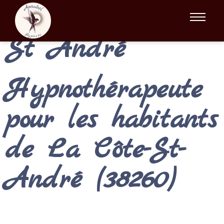
Hypnose La Cote
St André
Hypnothérapeute
pour les habitants
de La Côte-St-
André (38260)
Vous résidez à
La Côte-St-André
ou dans la
Plaine
de la Bièvre
et vous recherchez un