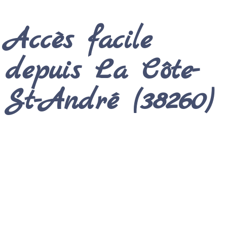
Accès facile
depuis La Côte-
St-André (38260)
Le trajet est simple et rapide via l’axe de la Bièvre :
En voiture :
Suivez la
D1085
(Axe Bièvre-Isère)
en direction de Voiron. Prenez la sortie vers le
Nouvel Hôpital / Secteur Jacques Chirac
. Le
cabinet se situe au numéro 13.
Temps de trajet :
Comptez environ
20 à 25
minutes
selon votre point de départ.