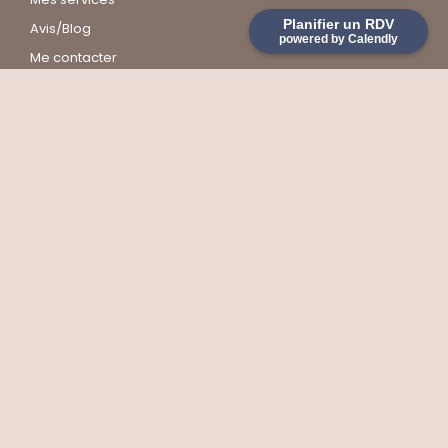
Planifier un RDV
Avis/Blog
powered by Calendly
Me contacter
Prendre un RDV
Liens utiles
Hypnose
Soin énergétique
Formations pendule
Transgénérationnel
Mentions légales & Politique de confidentialité
Cabinet de Voiron à proximité de : hypnose Grenoble, hypnose Moirans, hypnose
Coublevie, hypnose La Buisse, hypnose Voreppe, , hypnose St Etienne de Crossey,
hypnose Saint Nicolas, hypnose Charavines, hypnose Chirens, hypnose Paladru,
hypnose La Murette, hypnose Apprieu, hypnose Saint Cassien, hypnose
Charnècles, hypnose Rives, hypnose Renage, hypnose Beaucroissant, hypnose
Vourey, hypnose La Côte St André, hypnose Bourgoin
Possible à distance : Hypnose en visio – Soin énergétique en visio – Formation