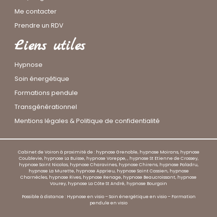
Me contacter
Prendre un RDV
Liens utiles
Hypnose
Soin énergétique
Formations pendule
Transgénérationnel
Mentions légales & Politique de confidentialité
Cabinet de Voiron à proximité de : hypnose Grenoble, hypnose Moirans, hypnose
Coublevie, hypnose La Buisse, hypnose Voreppe, , hypnose St Etienne de Crossey,
hypnose Saint Nicolas, hypnose Charavines, hypnose Chirens, hypnose Paladru,
hypnose La Murette, hypnose Apprieu, hypnose Saint Cassien, hypnose
Charnècles, hypnose Rives, hypnose Renage, hypnose Beaucroissant, hypnose
Vourey, hypnose La Côte St André, hypnose Bourgoin
Possible à distance : Hypnose en visio – Soin énergétique en visio – Formation
pendule en visio