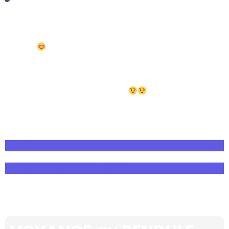
Le pendule est pour moi une
passion
et une
évidence
qui s’est présentée à moi il y a plusieurs
années
. Je l’utilise dans plein de domaines
différents tous les jours.
Je vous propose
de
répondre à vos questions
et/ou
vous
transmettre
mon savoir
. Mes formations
se font
en solo
, pour être au plus proche de vos
besoins.
Tarifs
Cliquez ici pour plus de détails