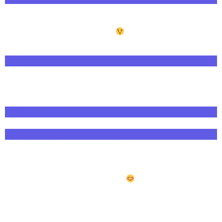
Suite à cette initiation, vous pouvez choisir le/les
modules que vous souhaitez
:
Modules complémentaires
Et sinon… :
Mes VIDEOS sur le pendule
Exemples questions quotidiennes
Le pendule est bien plus qu’un simple objet : c’est une
passion
et une
évidence
qui guide mon quotidien
depuis de nombreuses années
. Véritable extension
de notre intuition, il permet d’explorer de nombreux
domaines de vie avec précision.
Aujourd’hui, je vous propose de mettre cette pratique