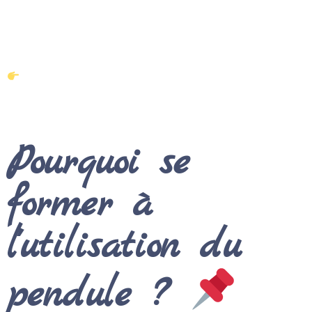
à votre portée, que ce soit pour
répondre à vos
interrogations
ou pour vous
transmettre mon
savoir
à travers des formations complètes.
Mes formations au pendule s’adressent à tous, de
« Monsieur et Madame tout le monde », et aux
passionnés d’ésotérisme !
Pourquoi se
former à
l'utilisation du
pendule ?