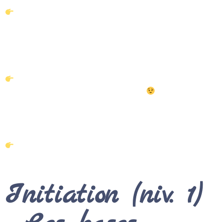
Formation «
soin au pendule
» : réservée à des
initiés (après
« niveau 1 »
et module
« chakras et
corps »
). Pour ceux souhaitant faire de l’envoi
d’énergie (= des soins) grâce au pendule. Hé oui !
C’est possible et ça marche très bien !
Durée
de chaque formation : 1h30
en solo
pour
être au plus proche de
VOS
besoins
(groupe
possible de façon occasionnelle avec
mini 3 pers
–>
Inscription sur liste pour atteindre le nombre requis
et fixer une date)
Venir avec votre pendule (je peux vous dépanner
d’un –> Me le préciser
avant RDV
)
Initiation (niv. 1)