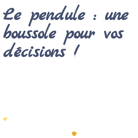
Le pendule : une
boussole pour vos
décisions !
Pour vous accompagner au mieux, j’ai structuré mon
enseignement en modules progressifs. Chaque
session dure environ
1h30 en cours particulier
pour
m’adapter totalement à VOS besoins et à votre
rythme de progression.
Une
« initiation niv.1 »
est à faire au préalable des
autres modules. Vous pouvez ensuite
choisir le
module
que vous souhaitez